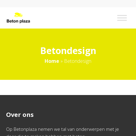
Betondesign
Home
»
Betondesign
Over ons
Op Betonplaza nemen we tal van onderwerpen met je