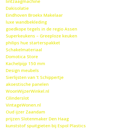
lintzaagmachine
Dakisolatie
Eindhoven Broekx Makelaar
luxe wandbekleding
goedkope tegels in de regio Assen
Superkeukens – Greeploze keuken
philips hue starterspakket
Schakelmateriaal
Domotica Store
Kachelpijp 150 mm
Design meubels
Sierlijsten van ’t Schippertje
akoestische panelen
WoonWijzerWinkel.nl
Cilinderslot
VintageWonen.nl
Oud ijzer Zaandam
prijzen Slotenmaker Den Haag
kunststof spuitgieten bij Espol Plastics