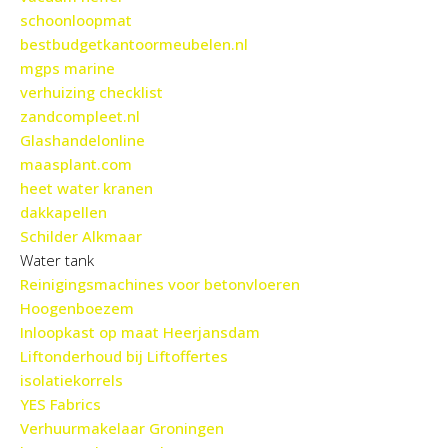
schoonloopmat
bestbudgetkantoormeubelen.nl
mgps marine
verhuizing checklist
zandcompleet.nl
Glashandelonline
maasplant.com
heet water kranen
dakkapellen
Schilder Alkmaar
Water tank
Reinigingsmachines voor betonvloeren
Hoogenboezem
Inloopkast op maat Heerjansdam
Liftonderhoud bij Liftoffertes
isolatiekorrels
YES Fabrics
Verhuurmakelaar Groningen