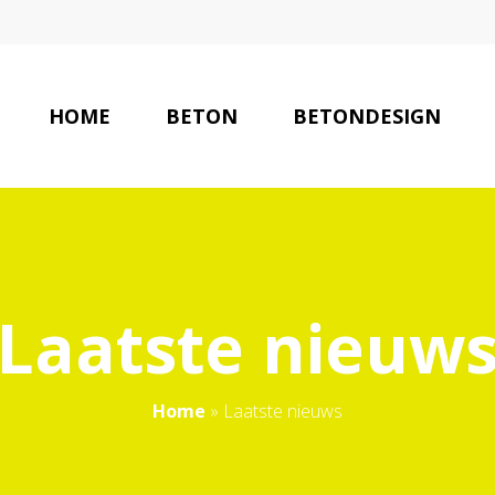
HOME
BETON
BETONDESIGN
Laatste nieuw
Home
»
Laatste nieuws