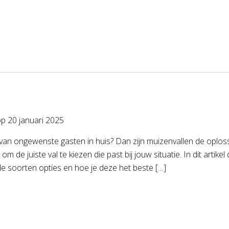
op
20 januari 2025
 van ongewenste gasten in huis? Dan zijn muizenvallen de oploss
k om de juiste val te kiezen die past bij jouw situatie. In dit arti
de soorten opties en hoe je deze het beste […]